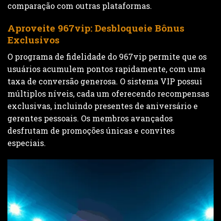
comparação com outras plataformas.
Aproveite 967vip: Desbloqueie Bônus
Exclusivos
O programa de fidelidade do 967vip permite que os
usuários acumulem pontos rapidamente, com uma
taxa de conversão generosa. O sistema VIP possui
múltiplos níveis, cada um oferecendo recompensas
exclusivas, incluindo presentes de aniversário e
gerentes pessoais. Os membros avançados
desfrutam de promoções únicas e convites
especiais.