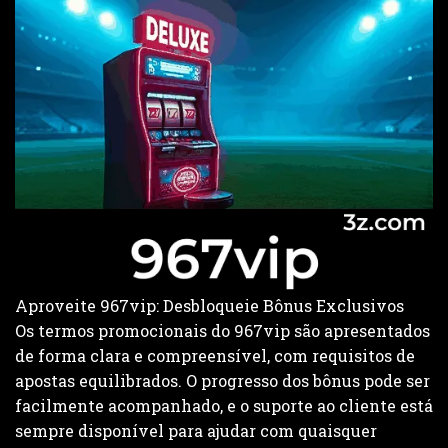
Aproveite 967vip: Desbloqueie Bônus Exclusivos
Os termos promocionais do 967vip são apresentados
de forma clara e compreensível, com requisitos de
apostas equilibrados. O progresso dos bônus pode ser
facilmente acompanhado, e o suporte ao cliente está
sempre disponível para ajudar com quaisquer