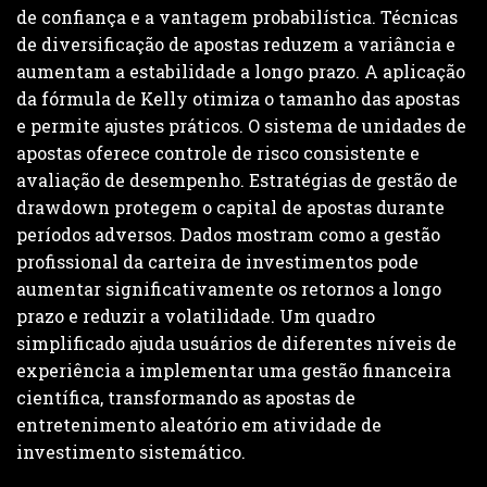
de confiança e a vantagem probabilística. Técnicas
de diversificação de apostas reduzem a variância e
aumentam a estabilidade a longo prazo. A aplicação
da fórmula de Kelly otimiza o tamanho das apostas
e permite ajustes práticos. O sistema de unidades de
apostas oferece controle de risco consistente e
avaliação de desempenho. Estratégias de gestão de
drawdown protegem o capital de apostas durante
períodos adversos. Dados mostram como a gestão
profissional da carteira de investimentos pode
aumentar significativamente os retornos a longo
prazo e reduzir a volatilidade. Um quadro
simplificado ajuda usuários de diferentes níveis de
experiência a implementar uma gestão financeira
científica, transformando as apostas de
entretenimento aleatório em atividade de
investimento sistemático.