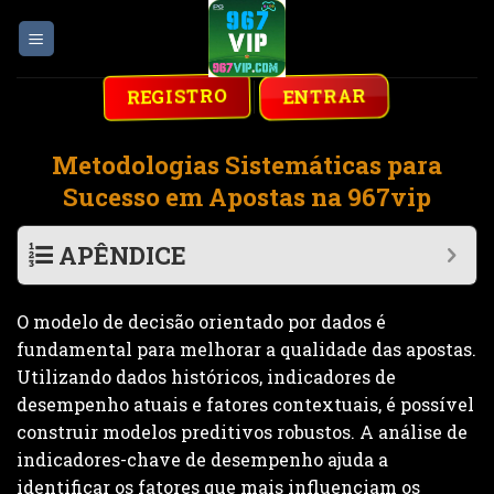
Skip
to
content
REGISTRO
ENTRAR
Metodologias Sistemáticas para
Sucesso em Apostas na 967vip
APÊNDICE
O modelo de decisão orientado por dados é
fundamental para melhorar a qualidade das apostas.
Utilizando dados históricos, indicadores de
desempenho atuais e fatores contextuais, é possível
construir modelos preditivos robustos. A análise de
indicadores-chave de desempenho ajuda a
identificar os fatores que mais influenciam os