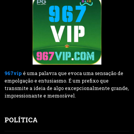
967vip
é uma palavra que evoca uma sensação de
empolgação e entusiasmo. É um prefixo que
transmite a ideia de algo excepcionalmente grande,
impressionante e memorável.
POLÍTICA